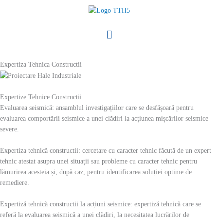
Skip
to
content
Menu
Expertiza Tehnica Constructii
Expertize Tehnice Constructii
Evaluarea seismică: ansamblul investigațiilor care se desfășoară pentru
evaluarea comportării seismice a unei clădiri la acțiunea mișcărilor seismice
severe.
Expertiza tehnică constructii: cercetare cu caracter tehnic făcută de un expert
tehnic atestat asupra unei situații sau probleme cu caracter tehnic pentru
lămurirea acesteia și, după caz, pentru identificarea soluției optime de
remediere.
Expertiză tehnică constructii la acțiuni seismice: expertiză tehnică care se
referă la evaluarea seismică a unei clădiri, la necesitatea lucrărilor de