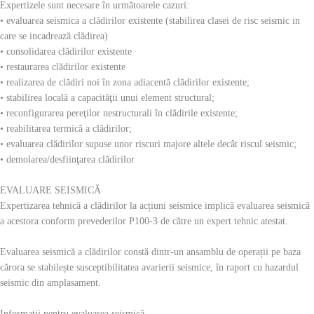
Expertizele sunt necesare în următoarele cazuri:
• evaluarea seismica a clădirilor existente (stabilirea clasei de risc seismic in
care se incadrează clădirea)
• consolidarea clădirilor existente
• restaurarea clădirilor existente
• realizarea de clădiri noi în zona adiacentă clădirilor existente;
• stabilirea locală a capacităţii unui element structural;
• reconfigurarea pereţilor nestructurali în clădirile existente;
• reabilitarea termică a clădirilor;
• evaluarea clădirilor supuse unor riscuri majore altele decât riscul seismic;
• demolarea/desfiinţarea clădirilor
EVALUARE SEISMICĂ
Expertizarea tehnică a clădirilor la acțiuni seismice implică evaluarea seismică
a acestora conform prevederilor P100-3 de către un expert tehnic atestat.
Evaluarea seismică a clădirilor constă dintr-un ansamblu de operații pe baza
cărora se stabilește susceptibilitatea avarierii seismice, în raport cu hazardul
seismic din amplasament.
Informații pentru evaluarea seismică