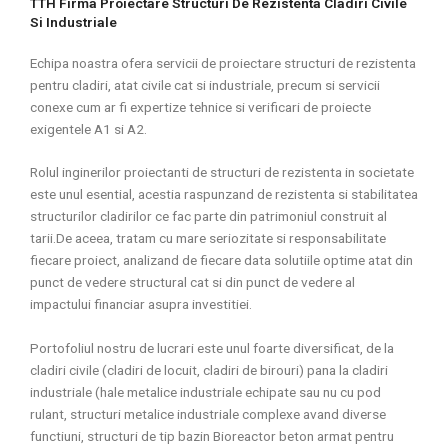
TTH Firma Proiectare Structuri De Rezistenta Cladiri Civile
Si Industriale
Echipa noastra ofera servicii de proiectare structuri de rezistenta
pentru cladiri, atat civile cat si industriale, precum si servicii
conexe cum ar fi expertize tehnice si verificari de proiecte
exigentele A1 si A2.
Rolul inginerilor proiectanti de structuri de rezistenta in societate
este unul esential, acestia raspunzand de rezistenta si stabilitatea
structurilor cladirilor ce fac parte din patrimoniul construit al
tarii.De aceea, tratam cu mare seriozitate si responsabilitate
fiecare proiect, analizand de fiecare data solutiile optime atat din
punct de vedere structural cat si din punct de vedere al
impactului financiar asupra investitiei.
Portofoliul nostru de lucrari este unul foarte diversificat, de la
cladiri civile (cladiri de locuit, cladiri de birouri) pana la cladiri
industriale (hale metalice industriale echipate sau nu cu pod
rulant, structuri metalice industriale complexe avand diverse
functiuni, structuri de tip bazin Bioreactor beton armat pentru