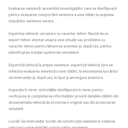
Evaluarea seismică: ansamblul investigațiilor care se desfășoară
pentru evaluarea comportării seismice a unei clădiri la acțiunea
mișcărilor seismice severe.
Expertiza tehnică: cercetare cu caracter tehnic făcută de un
expert tehnic atestat asupra unei situații sau probleme cu
caracter tehnic pentru lămurirea acesteia și, după caz, pentru
identificarea soluției optime de remediere.
Expertiză tehnică la acțiuni seismice: expertiză tehnică care se
referă la evaluarea seismică a unei clădiri, la necesitatea lucrărilor
de intervenție și, după caz, la tipul și anvergura acestora.
Inspecția în teren: activitățile desfășurate în teren pentru
verificarea și completarea informațiilor privind detaliile clădirii din
documentația tehnică de proiectare original sau din proiectarea
simulată.
Lucrări de intervenție: lucrări de construcție realizate în vederea
reducerii vulnerabilității construcțiilor existente.